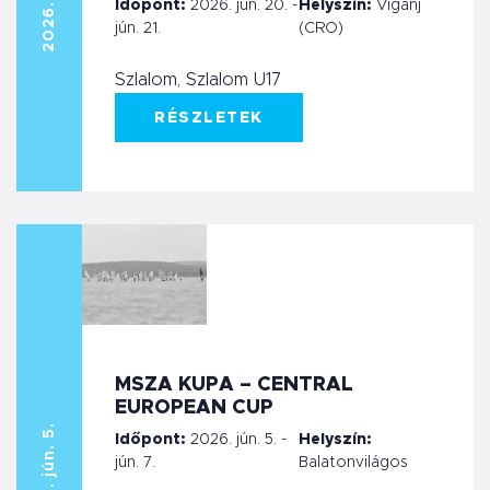
Időpont:
2026. jún. 20. -
Helyszín:
Viganj
jún. 21.
(CRO)
Szlalom, Szlalom U17
RÉSZLETEK
MSZA KUPA – CENTRAL
EUROPEAN CUP
2026. jún. 5.
Időpont:
2026. jún. 5. -
Helyszín:
jún. 7.
Balatonvilágos