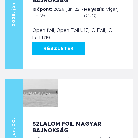
2026. jún. 22.
BAJNOKSÁG
Időpont:
2026. jún. 22. -
Helyszín:
Viganj
jún. 25.
(CRO)
Open foil, Open Foil U17, iQ Foil, iQ
Foil U19
RÉSZLETEK
2026. jún. 20.
SZLALOM FOIL MAGYAR
BAJNOKSÁG