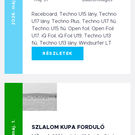
2026. máj. 30.
- máj. 31.
Balatonvilágos
Raceboard, Techno U15 lány, Techno
U17 lány, Techno Plus, Techno U17 fiú,
Techno U15 fiú, Open foil, Open Foil
U17, iQ Foil, iQ Foil U19, Techno U13
fiú, Techno U13 lány, Windsurfer LT
RÉSZLETEK
SZLALOM KUPA FORDULÓ