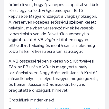
örömteli volt, hogy újra népes csapattal vettünk
részt egy külföldi világeseményen! 16 fő
képviselte Magyarországot a világbajnokságon.
A versenyen közepes erősségű szélben kellett
helytállni, melyben versenyzőinknek kevesebb
tapasztalata van, de felvettük a versenyt a
legjobbakkal. A VB végére többen nagyon
elfáradtak fizikailag és mentálisan is, nekik még
több fizikai felkészülésre van szükségük.
A VB összességében sikeres volt, Körtvélyesi
Tóni az EB után a VB-t is megnyerte, mely
történelmi siker. Nagy öröm volt Jancsó Kristóf
második helye is, melyért nagyon megdolgozott,
és Roman Jessica 5.0-ás második helye is
öregbítette országunk hírnevét!
Gratulálunk mindenkinek!