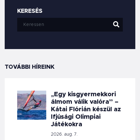
KERESÉS
TOVÁBBI HÍREINK
„Egy kisgyermekkori
álmom válik valóra” –
Kátai Flórián készül az
Ifjúsági Olimpiai
Játékokra
2026. aug. 7.