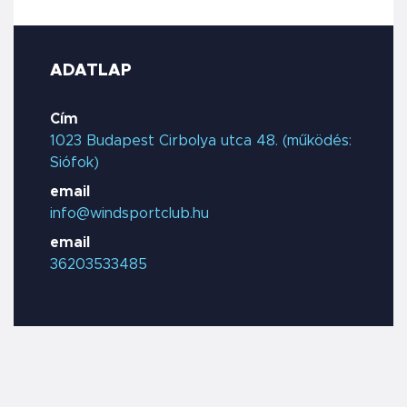
ADATLAP
Cím
1023 Budapest Cirbolya utca 48. (működés:
Siófok)
email
info@windsportclub.hu
email
36203533485