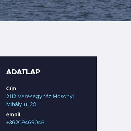
ADATLAP
Cím
2112 Veresegyház Mosónyi
Mihály u. 20
email
+36209469046