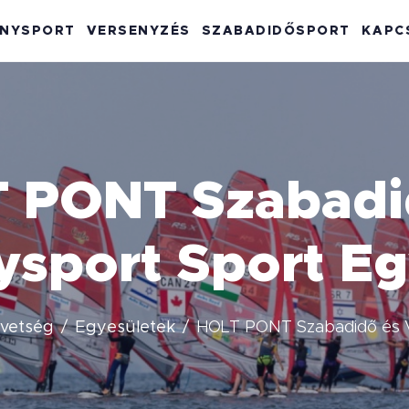
ENYSPORT
VERSENYZÉS
SZABADIDŐSPORT
KAPC
 PONT Szabadi
ysport Sport Eg
övetség
Egyesületek
HOLT PONT Szabadidő és V