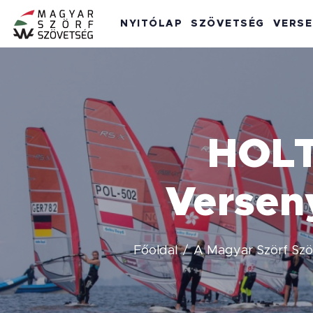
NYITÓLAP
SZÖVETSÉG
VERS
HOLT
Versen
Főoldal
A Magyar Szörf Sz