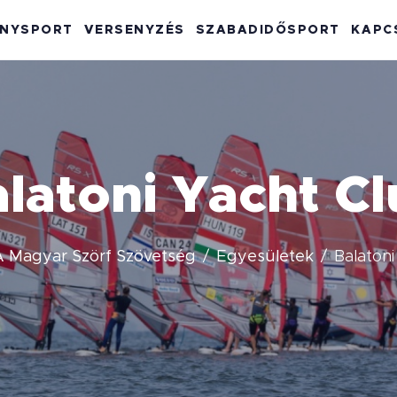
ENYSPORT
VERSENYZÉS
SZABADIDŐSPORT
KAPC
latoni Yacht C
A Magyar Szörf Szövetség
Egyesületek
Balatoni