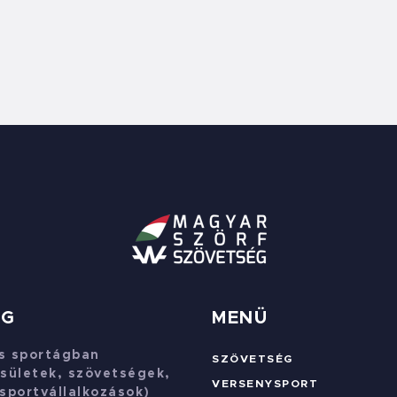
ÉG
MENÜ
s sportágban
SZÖVETSÉG
sületek, szövetségek,
VERSENYSPORT
sportvállalkozások)