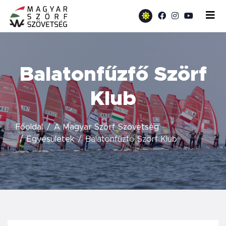
Balatonfűzfő Szörf
Klub
Főoldal
A Magyar Szörf Szövetség
Egyesületek
Balatonfűzfő Szörf Klub