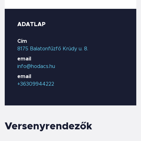
ADATLAP
Cím
8175 Balatonfűzfő Krúdy u. 8.
email
info@hodacs.hu
email
+36309944222
Versenyrendezők