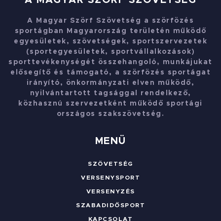
A MAGYAR SZÖRF SZÖVETSÉG
A Magyar Szörf Szövetség a szörfözés
sportágban Magyarország területén működő
egyesületek, szövetségek, sportszervezetek
(sportegyesületek, sportvállalkozások)
sporttevékenységét összehangoló, munkájukat
elősegítő és támogató, a szörfözés sportágat
irányító, önkormányzati elven működő,
nyilvántartott tagsággal rendelkező,
közhasznú szervezetként működő sportági
országos szakszövetség.
MENÜ
SZÖVETSÉG
VERSENYSPORT
VERSENYZÉS
SZABADIDŐSPORT
KAPCSOLAT